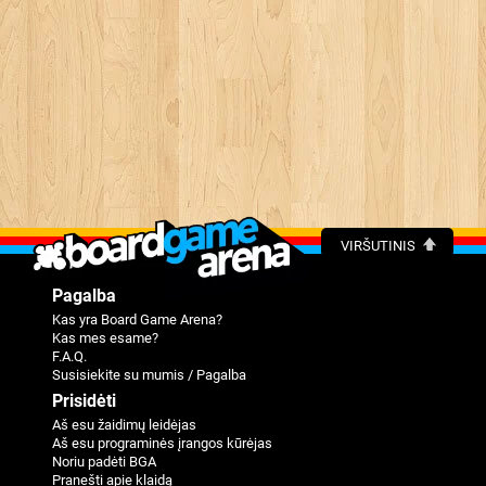
VIRŠUTINIS
Pagalba
Kas yra Board Game Arena?
Kas mes esame?
F.A.Q.
Susisiekite su mumis / Pagalba
Prisidėti
Aš esu žaidimų leidėjas
Aš esu programinės įrangos kūrėjas
Noriu padėti BGA
Pranešti apie klaidą