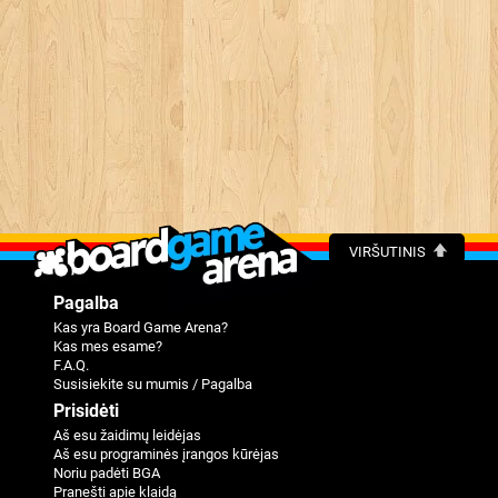
VIRŠUTINIS
Pagalba
Kas yra Board Game Arena?
Kas mes esame?
F.A.Q.
Susisiekite su mumis / Pagalba
Prisidėti
Aš esu žaidimų leidėjas
Aš esu programinės įrangos kūrėjas
Noriu padėti BGA
Pranešti apie klaidą