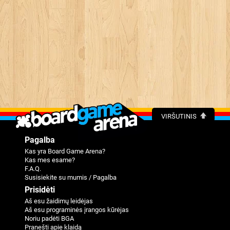
VIRŠUTINIS
Pagalba
Kas yra Board Game Arena?
Kas mes esame?
F.A.Q.
Susisiekite su mumis / Pagalba
Prisidėti
Aš esu žaidimų leidėjas
Aš esu programinės įrangos kūrėjas
Noriu padėti BGA
Pranešti apie klaidą