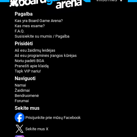
Pagalba
Kas yra Board Game Arena?
Kas mes esame?
F.A.Q.
Susisiekite su mumis / Pagalba
Prisidėti
Aš esu žaidimų leidėjas
Aš esu programinės įrangos kūrėjas
Noriu padėti BGA
Pranešti apie klaidą
Tapk VIP nariu!
Naviguoti
Namai
Žaidimai
Bendruomenė
Forumai
Sekite mus
Prisijunkite prie mūsų Facebook
Sekite mus X