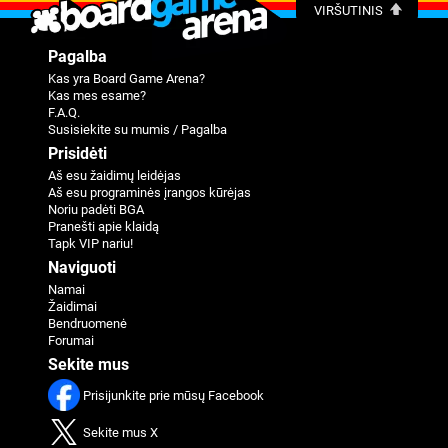
VIRŠUTINIS
Pagalba
Kas yra Board Game Arena?
Kas mes esame?
F.A.Q.
Susisiekite su mumis / Pagalba
Prisidėti
Aš esu žaidimų leidėjas
Aš esu programinės įrangos kūrėjas
Noriu padėti BGA
Pranešti apie klaidą
Tapk VIP nariu!
Naviguoti
Namai
Žaidimai
Bendruomenė
Forumai
Sekite mus
Prisijunkite prie mūsų Facebook
Sekite mus X