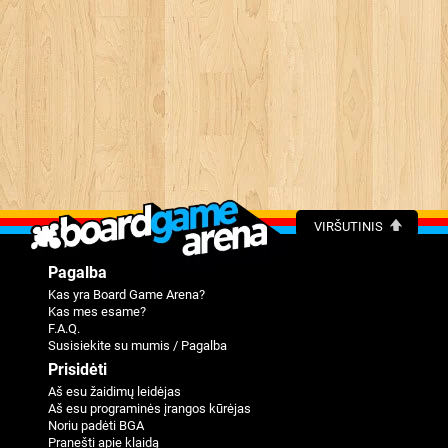
VIRŠUTINIS
Pagalba
Kas yra Board Game Arena?
Kas mes esame?
F.A.Q.
Susisiekite su mumis / Pagalba
Prisidėti
Aš esu žaidimų leidėjas
Aš esu programinės įrangos kūrėjas
Noriu padėti BGA
Pranešti apie klaidą