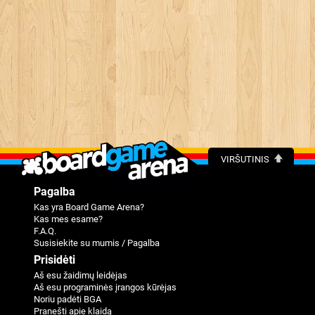
VIRŠUTINIS
Pagalba
Kas yra Board Game Arena?
Kas mes esame?
F.A.Q.
Susisiekite su mumis / Pagalba
Prisidėti
Aš esu žaidimų leidėjas
Aš esu programinės įrangos kūrėjas
Noriu padėti BGA
Pranešti apie klaidą