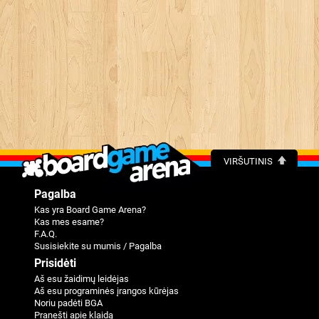
VIRŠUTINIS
Pagalba
Kas yra Board Game Arena?
Kas mes esame?
F.A.Q.
Susisiekite su mumis / Pagalba
Prisidėti
Aš esu žaidimų leidėjas
Aš esu programinės įrangos kūrėjas
Noriu padėti BGA
Pranešti apie klaidą