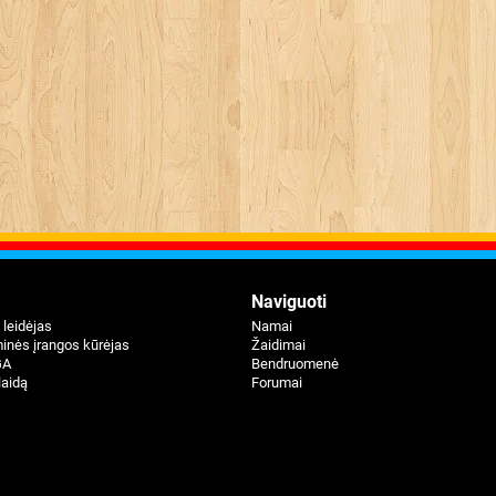
Naviguoti
 leidėjas
Namai
inės įrangos kūrėjas
Žaidimai
GA
Bendruomenė
laidą
Forumai