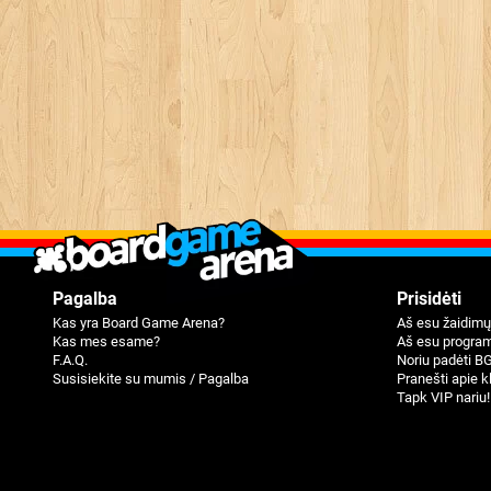
Pagalba
Prisidėti
Kas yra Board Game Arena?
Aš esu žaidimų
Kas mes esame?
Aš esu program
F.A.Q.
Noriu padėti B
Susisiekite su mumis / Pagalba
Pranešti apie k
Tapk VIP nariu!