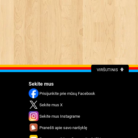
VIRŠUTINIS
Sekite mus
Prisijunkite prie mūsų Facebook
Sekite mus X
Sekite mus Instagrame
Pranešti apie savo naršyklę