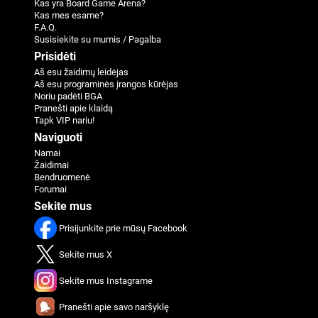
Kas yra Board Game Arena?
Kas mes esame?
F.A.Q.
Susisiekite su mumis / Pagalba
Prisidėti
Aš esu žaidimų leidėjas
Aš esu programinės įrangos kūrėjas
Noriu padėti BGA
Pranešti apie klaidą
Tapk VIP nariu!
Naviguoti
Namai
Žaidimai
Bendruomenė
Forumai
Sekite mus
Prisijunkite prie mūsų Facebook
Sekite mus X
Sekite mus Instagrame
Pranešti apie savo naršyklę