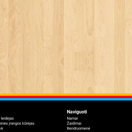
Naviguoti
 leidėjas
Namai
inės įrangos kūrėjas
Žaidimai
GA
Bendruomenė