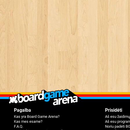
Pagalba
Prisidėti
Kas yra Board Game Arena?
Aš esu žaidimų
Kas mes esame?
Aš esu program
F.A.Q.
Noriu padėti B