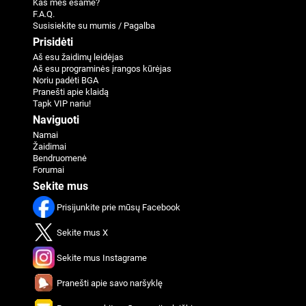
Kas mes esame?
F.A.Q.
Susisiekite su mumis / Pagalba
Prisidėti
Aš esu žaidimų leidėjas
Aš esu programinės įrangos kūrėjas
Noriu padėti BGA
Pranešti apie klaidą
Tapk VIP nariu!
Naviguoti
Namai
Žaidimai
Bendruomenė
Forumai
Sekite mus
Prisijunkite prie mūsų Facebook
Sekite mus X
Sekite mus Instagrame
Pranešti apie savo naršyklę