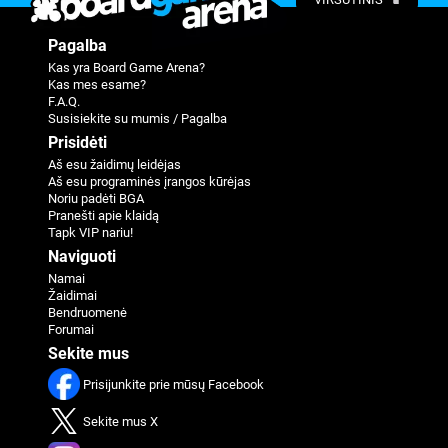
Pagalba
Kas yra Board Game Arena?
Kas mes esame?
F.A.Q.
Susisiekite su mumis / Pagalba
Prisidėti
Aš esu žaidimų leidėjas
Aš esu programinės įrangos kūrėjas
Noriu padėti BGA
Pranešti apie klaidą
Tapk VIP nariu!
Naviguoti
Namai
Žaidimai
Bendruomenė
Forumai
Sekite mus
Prisijunkite prie mūsų Facebook
Sekite mus X