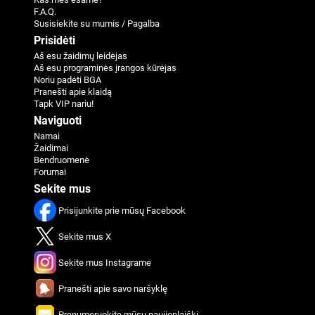
F.A.Q.
Susisiekite su mumis / Pagalba
Prisidėti
Aš esu žaidimų leidėjas
Aš esu programinės įrangos kūrėjas
Noriu padėti BGA
Pranešti apie klaidą
Tapk VIP nariu!
Naviguoti
Namai
Žaidimai
Bendruomenė
Forumai
Sekite mus
Prisijunkite prie mūsų Facebook
Sekite mus X
Sekite mus Instagrame
Pranešti apie savo naršyklę
Prenumeruokite mūsų naujienlaiškį