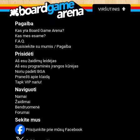
VIRŠUTINIS
Pagalba
Kas yra Board Game Arena?
Kas mes esame?
F.A.Q.
Susisiekite su mumis / Pagalba
Prisidėti
Aš esu žaidimų leidėjas
Aš esu programinės įrangos kūrėjas
Noriu padėti BGA
Pranešti apie klaidą
Tapk VIP nariu!
Naviguoti
Namai
Žaidimai
Bendruomenė
Forumai
Sekite mus
Prisijunkite prie mūsų Facebook