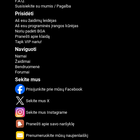
F.A.Q.
Susisiekite su mumis / Pagalba
Prisidėti
Aš esu žaidimų leidėjas
Aš esu programinės įrangos kūrėjas
Noriu padėti BGA
Pranešti apie klaidą
Tapk VIP nariu!
Naviguoti
Namai
Žaidimai
Bendruomenė
Forumai
Sekite mus
Prisijunkite prie mūsų Facebook
Sekite mus X
Sekite mus Instagrame
Pranešti apie savo naršyklę
Prenumeruokite mūsų naujienlaiškį