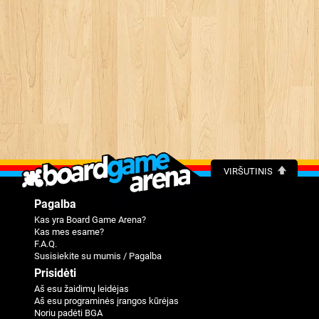
VIRŠUTINIS
Pagalba
Kas yra Board Game Arena?
Kas mes esame?
F.A.Q.
Susisiekite su mumis / Pagalba
Prisidėti
Aš esu žaidimų leidėjas
Aš esu programinės įrangos kūrėjas
Noriu padėti BGA