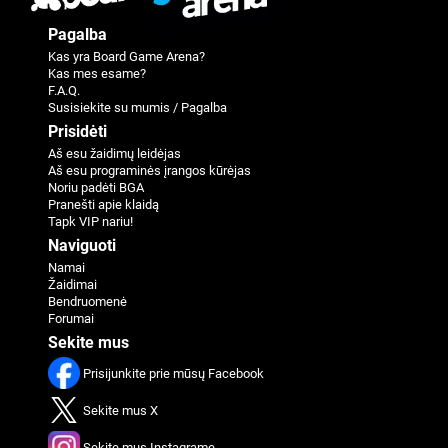
Pagalba
Kas yra Board Game Arena?
Kas mes esame?
F.A.Q.
Susisiekite su mumis / Pagalba
Prisidėti
Aš esu žaidimų leidėjas
Aš esu programinės įrangos kūrėjas
Noriu padėti BGA
Pranešti apie klaidą
Tapk VIP nariu!
Naviguoti
Namai
Žaidimai
Bendruomenė
Forumai
Sekite mus
Prisijunkite prie mūsų Facebook
Sekite mus X
Sekite mus Instagrame