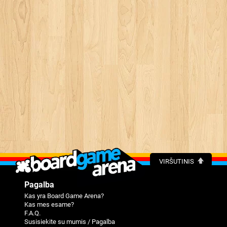
VIRŠUTINIS
Pagalba
Kas yra Board Game Arena?
Kas mes esame?
F.A.Q.
Susisiekite su mumis / Pagalba