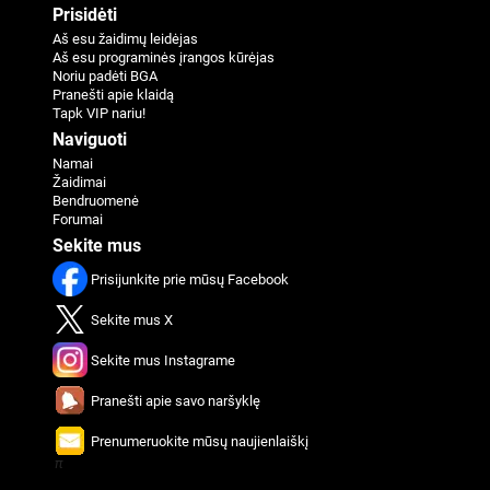
Prisidėti
Aš esu žaidimų leidėjas
Aš esu programinės įrangos kūrėjas
Noriu padėti BGA
Pranešti apie klaidą
Tapk VIP nariu!
Naviguoti
Namai
Žaidimai
Bendruomenė
Forumai
Sekite mus
Prisijunkite prie mūsų Facebook
Sekite mus X
Sekite mus Instagrame
Pranešti apie savo naršyklę
Prenumeruokite mūsų naujienlaiškį
π